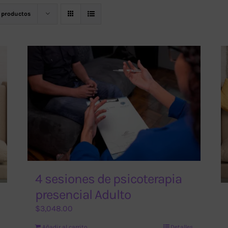
 productos
4 sesiones de psicoterapia
presencial Adulto
$
3,048.00
Añadir al carrito
Detalles