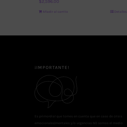
$
2,596.00
Añadir al carrito
Detalles
¡IMPORTANTE!
Es primordial que tomes en cuenta que en caso de crisis
emocionales|mentales y/o urgencias NO somos el medio