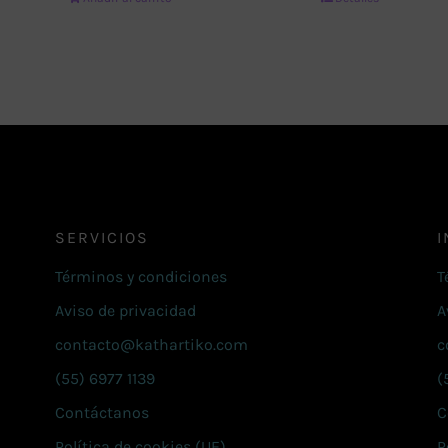
SERVICIOS
I
Términos y condiciones
T
Aviso de privacidad
A
contacto@kathartiko.com
c
(55) 6977 1139
(
Contáctanos
C
Política de cookies (UE)
P