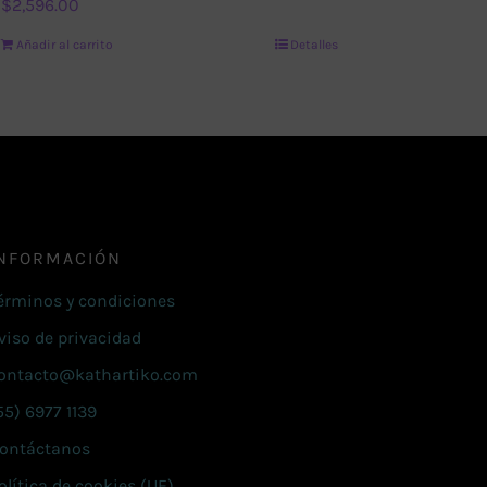
$
2,596.00
Añadir al carrito
Detalles
NFORMACIÓN
érminos y condiciones
viso de privacidad
ontacto@kathartiko.com
55) 6977 1139
ontáctanos
olítica de cookies (UE)