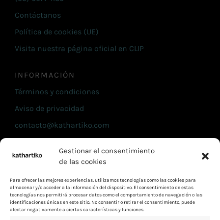
Contáctanos
Política de cookies (UE)
Visita nuestra página oficial en CLIP
INFORMACIÓN
Términos y condiciones
Aviso de privacidad
contacto@kathartiko.com
(55) 6977 1139
Gestionar el consentimiento
Contáctanos
de las cookies
Política de cookies (UE)
Para ofrecer las mejores experiencias, utilizamos tecnologías como las cookies para
almacenar y/o acceder a la información del dispositivo. El consentimiento de estas
Visita nuestra página oficial en CLIP
tecnologías nos permitirá procesar datos como el comportamiento de navegación o las
identificaciones únicas en este sitio. No consentir o retirar el consentimiento, puede
afectar negativamente a ciertas características y funciones.