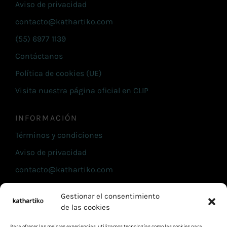
Aviso de privacidad
contacto@kathartiko.com
(55) 6977 1139
Contáctanos
Política de cookies (UE)
Visita nuestra página oficial en CLIP
INFORMACIÓN
Términos y condiciones
Aviso de privacidad
contacto@kathartiko.com
(55) 6977 1139
Gestionar el consentimiento
Contáctanos
de las cookies
Política de cookies (UE)
Para ofrecer las mejores experiencias, utilizamos tecnologías como las cookies para