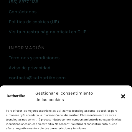
(55) 6977 1139
Contáctanos
Política de cookies (UE)
Visita nuestra página oficial en CLIP
INFORMACIÓN
Términos y condiciones
Aviso de privacidad
contacto@kathartiko.com
(55) 6977 1139
Gestionar el consentimiento
Contáctanos
de las cookies
Política de cookies (UE)
Para ofrecer las mejores experiencias, utilizamos tecnologías como las cookies para
almacenar y/o acceder a la información del dispositivo. El consentimiento de estas
Visita nuestra página oficial en CLIP
tecnologías nos permitirá procesar datos como el comportamiento de navegación o las
identificaciones únicas en este sitio. No consentir o retirar el consentimiento, puede
afectar negativamente a ciertas características y funciones.