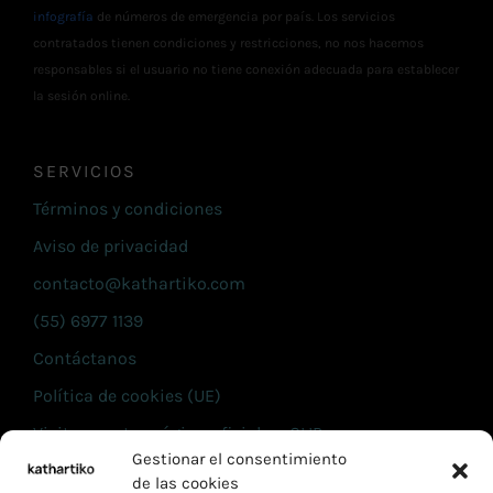
infografía
de números de emergencia por país. Los servicios
contratados tienen condiciones y restricciones, no nos hacemos
responsables si el usuario no tiene conexión adecuada para establecer
la sesión online.
SERVICIOS
Términos y condiciones
Aviso de privacidad
contacto@kathartiko.com
(55) 6977 1139
Contáctanos
Política de cookies (UE)
Visita nuestra página oficial en CLIP
Gestionar el consentimiento
de las cookies
INFORMACIÓN