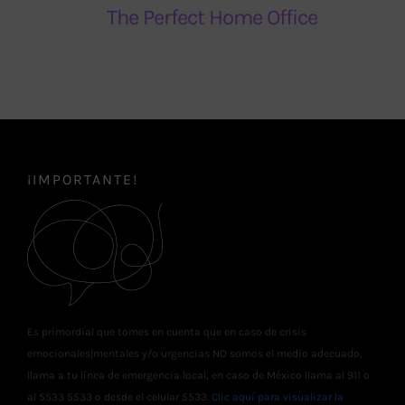
The Perfect Home Office
¡IMPORTANTE!
Es primordial que tomes en cuenta que en caso de crisis
emocionales|mentales y/o urgencias NO somos el medio adecuado,
llama a tu línea de emergencia local, en caso de México llama al 911 o
al 5533 5533 o desde el celular 5533.
Clic aquí para visualizar la