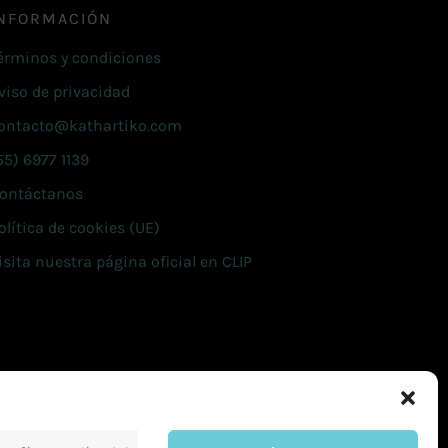
NFORMACIÓN
érminos y condiciones
viso de privacidad
ontacto@kathartiko.com
55) 6977 1139
ontáctanos
olítica de cookies (UE)
isita nuestra página oficial en CLIP