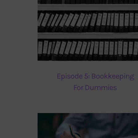
Episode 5: Bookkeeping
For Dummies