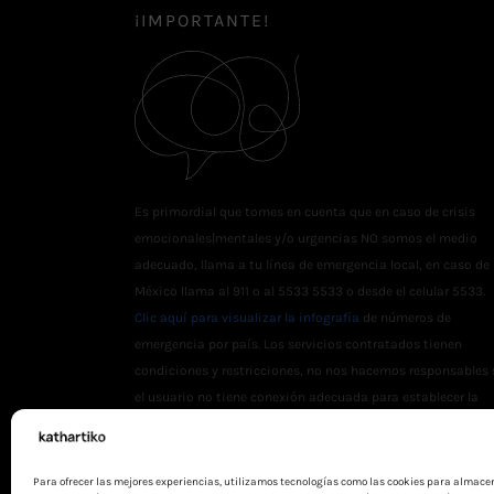
¡IMPORTANTE!
Es primordial que tomes en cuenta que en caso de crisis
emocionales|mentales y/o urgencias NO somos el medio
adecuado, llama a tu línea de emergencia local, en caso de
México llama al 911 o al 5533 5533 o desde el celular 5533.
Clic aquí para visualizar la infografía
de números de
emergencia por país. Los servicios contratados tienen
condiciones y restricciones, no nos hacemos responsables 
el usuario no tiene conexión adecuada para establecer la
sesión online.
Para ofrecer las mejores experiencias, utilizamos tecnologías como las cookies para almace