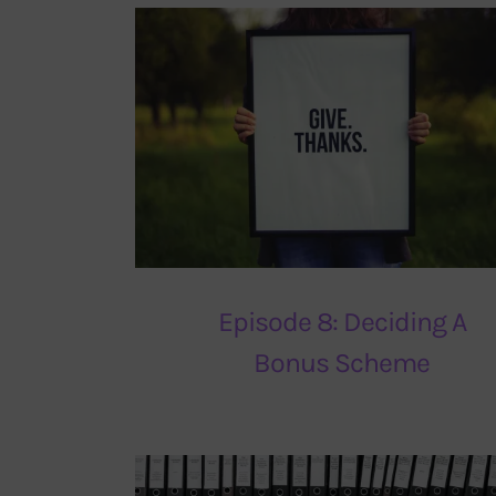
Episode 8: Deciding A
Bonus Scheme