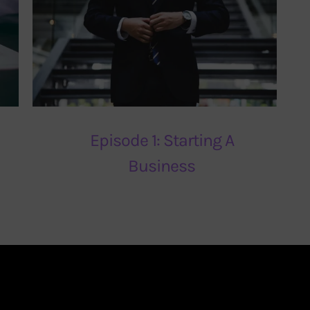
Episode 1: Starting A
Business