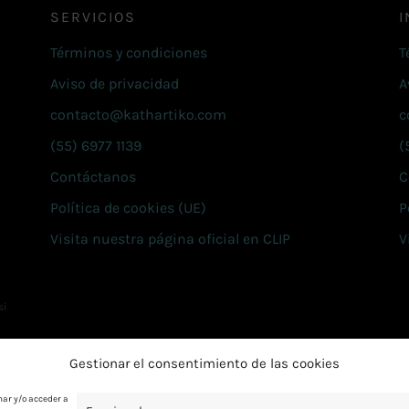
SERVICIOS
I
Términos y condiciones
T
Aviso de privacidad
A
contacto@kathartiko.com
c
(55) 6977 1139
(
Contáctanos
C
Política de cookies (UE)
P
Visita nuestra página oficial en CLIP
V
si
Gestionar el consentimiento de las cookies
nar y/o acceder a