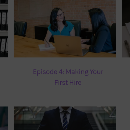
Episode 4: Making Your
First Hire