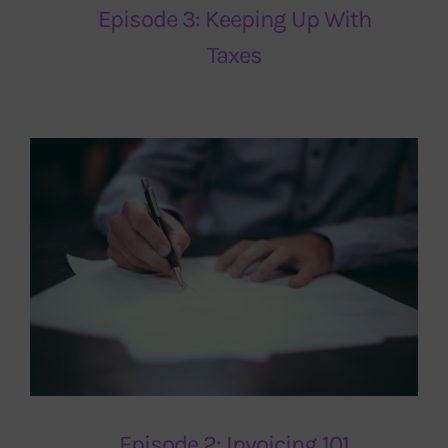
Episode 3: Keeping Up With
Taxes
Episode 2: Invoicing 101