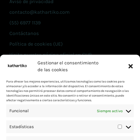
Aviso de privacidad
contacto@kathartiko.com
(55) 6977 1139
Contáctanos
Política de cookies (UE)
Visita nuestra página oficial en CLIP
Gestionar el consentimiento
de las cookies
INFORMACIÓN
Términos y condiciones
Para ofrecer las mejores experiencias, utilizamos tecnologías como las cookies para
almacenar y/o acceder a la información del dispositivo. El consentimiento de estas
tecnologías nos permitirá procesar datos como el comportamiento de navegación o las
Aviso de privacidad
identificaciones únicas en este sitio. No consentir o retirar el consentimiento, puede
afectar negativamente a ciertas características y funciones.
contacto@kathartiko.com
Funcional
Siempre activo
(55) 6977 1139
Contáctanos
Estadísticas
Política de cookies (UE)