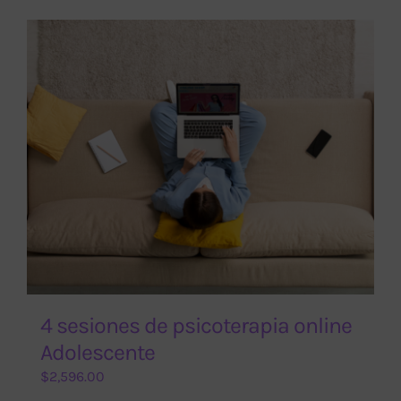
$2,200.00.
$1,600.00.
4 sesiones de psicoterapia online
Adolescente
$
2,596.00