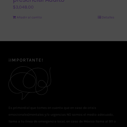
$
3,048.00
Añadir al carrito
Detalles
¡IMPORTANTE!
Es primordial que tomes en cuenta que en caso de crisis
emocionales|mentales y/o urgencias NO somos el medio adecuado,
llama a tu línea de emergencia local, en caso de México llama al 911 o