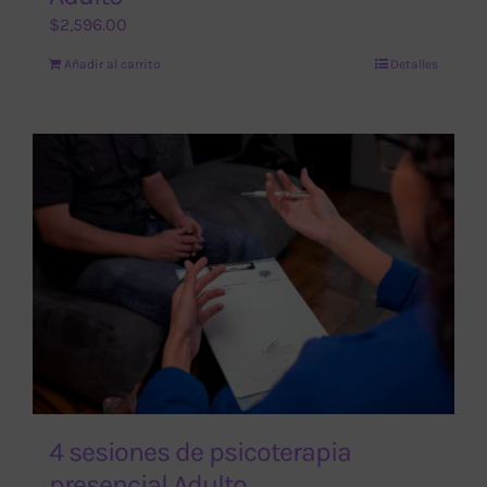
$
2,596.00
Añadir al carrito
Detalles
4 sesiones de psicoterapia
presencial Adulto