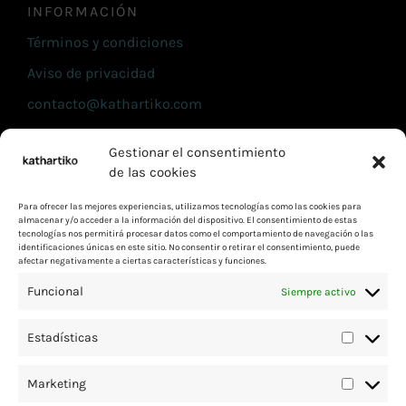
INFORMACIÓN
Términos y condiciones
Aviso de privacidad
contacto@kathartiko.com
(55) 6977 1139
Gestionar el consentimiento
Contáctanos
de las cookies
Política de cookies (UE)
Para ofrecer las mejores experiencias, utilizamos tecnologías como las cookies para
almacenar y/o acceder a la información del dispositivo. El consentimiento de estas
Visita nuestra página oficial en CLIP
tecnologías nos permitirá procesar datos como el comportamiento de navegación o las
identificaciones únicas en este sitio. No consentir o retirar el consentimiento, puede
afectar negativamente a ciertas características y funciones.
Funcional
Siempre activo
Kathartiko® , 2021 - 2026 | Los
derechos reservados
Estadísticas
Marketing