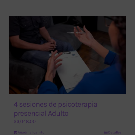
4 sesiones de psicoterapia
presencial Adulto
$
3,048.00
Añadir al carrito
Detalles