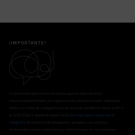
¡IMPORTANTE!
Es primordial que tomes en cuenta que en caso de crisis
emocionales|mentales y/o urgencias NO somos el medio adecuado,
llama a tu línea de emergencia local, en caso de México llama al 911 o
al 5533 5533 o desde el celular 5533.
Clic aquí para visualizar la
infografía
de números de emergencia por país. Los servicios
contratados tienen condiciones y restricciones, no nos hacemos