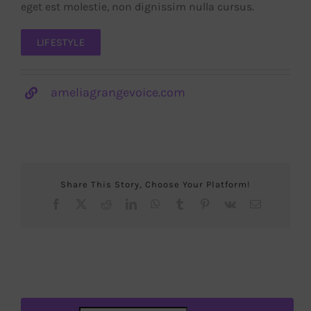
eget est molestie, non dignissim nulla cursus.
LIFESTYLE
ameliagrangevoice.com
Share This Story, Choose Your Platform!
Facebook
X
Reddit
LinkedIn
WhatsApp
Tumblr
Pinterest
Vk
Correo
electrónico