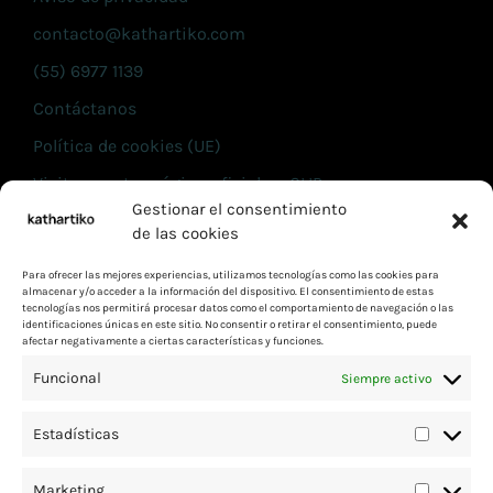
contacto@kathartiko.com
(55) 6977 1139
Contáctanos
Política de cookies (UE)
Visita nuestra página oficial en CLIP
Gestionar el consentimiento
de las cookies
INFORMACIÓN
Para ofrecer las mejores experiencias, utilizamos tecnologías como las cookies para
Términos y condiciones
almacenar y/o acceder a la información del dispositivo. El consentimiento de estas
tecnologías nos permitirá procesar datos como el comportamiento de navegación o las
Aviso de privacidad
identificaciones únicas en este sitio. No consentir o retirar el consentimiento, puede
afectar negativamente a ciertas características y funciones.
contacto@kathartiko.com
Funcional
Siempre activo
(55) 6977 1139
Contáctanos
Estadísticas
Política de cookies (UE)
Marketing