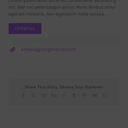
Lorem ipsum dolor sit amet, consectetur adipiscing
elit. Sed nec pellentesque purus. Nunc finibus urna
eget est molestie, non dignissim nulla cursus.
LIFESTYLE
ameliagrangevoice.com
Share This Story, Choose Your Platform!
Facebook
X
Reddit
LinkedIn
WhatsApp
Tumblr
Pinterest
Vk
Correo
electrónico