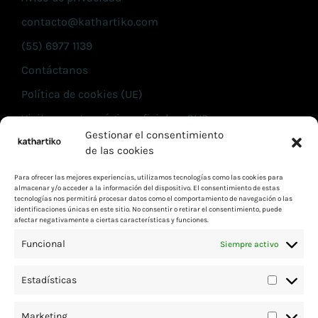
contacto@kathartiko.com
(55) 6977 1139
Contáctanos
Política de cookies (UE)
Visita nuestra página oficial en CLIP
Gestionar el consentimiento
de las cookies
INFORMACIÓN
Para ofrecer las mejores experiencias, utilizamos tecnologías como las cookies para
Términos y condiciones
almacenar y/o acceder a la información del dispositivo. El consentimiento de estas
tecnologías nos permitirá procesar datos como el comportamiento de navegación o las
Aviso de privacidad
identificaciones únicas en este sitio. No consentir o retirar el consentimiento, puede
afectar negativamente a ciertas características y funciones.
contacto@kathartiko.com
Funcional
Siempre activo
(55) 6977 1139
Contáctanos
Estadísticas
Política de cookies (UE)
Marketing