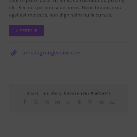
Lorem ipsum dolor sit amet, consectetur adipiscing
elit. Sed nec pellentesque purus. Nunc finibus urna
eget est molestie, non dignissim nulla cursus.
LIFESTYLE
ameliagrangevoice.com
Share This Story, Choose Your Platform!
Facebook
X
Reddit
LinkedIn
WhatsApp
Tumblr
Pinterest
Vk
Correo
electrónico