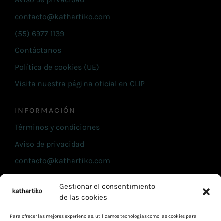
contacto@kathartiko.com
(55) 6977 1139
Contáctanos
Política de cookies (UE)
Visita nuestra página oficial en CLIP
INFORMACIÓN
Términos y condiciones
Aviso de privacidad
contacto@kathartiko.com
(55) 6977 1139
Gestionar el consentimiento
Contáctanos
de las cookies
Política de cookies (UE)
Para ofrecer las mejores experiencias, utilizamos tecnologías como las cookies para