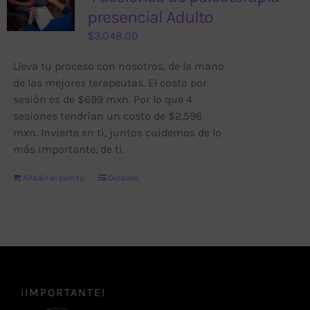
presencial Adulto
$
3,048.00
Lleva tu proceso con nosotros, de la mano
de las mejores terapeutas. El costo por
sesión es de $699 mxn. Por lo que 4
sesiones tendrían un costo de $2,596
mxn. Invierte en ti, juntos cuidemos de lo
más importante, de ti.
Añadir al carrito
Detalles
¡IMPORTANTE!