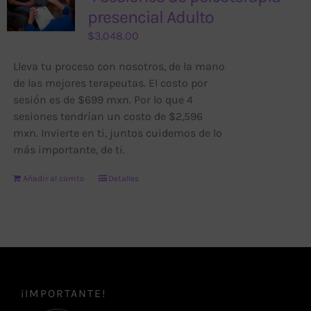
presencial Adulto
$
3,048.00
Lleva tu proceso con nosotros, de la mano
de las mejores terapeutas. El costo por
sesión es de $699 mxn. Por lo que 4
sesiones tendrían un costo de $2,596
mxn. Invierte en ti, juntos cuidemos de lo
más importante, de ti.
Añadir al carrito
Detalles
¡IMPORTANTE!