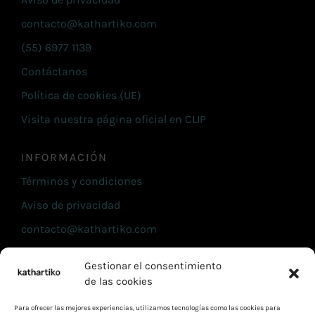
contacto@kathartiko.com
(55) 6977 1139
Contáctanos
Política de cookies (UE)
Visita nuestra página oficial en CLIP
INFORMACIÓN
Términos y condiciones
Aviso de privacidad
contacto@kathartiko.com
(55) 6977 1139
Gestionar el consentimiento
Contáctanos
de las cookies
Política de cookies (UE)
Para ofrecer las mejores experiencias, utilizamos tecnologías como las cookies para