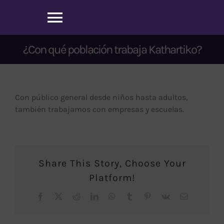
Saltar
al
Toggle
contenido
Navigation
¿Con qué población trabaja Kathartiko?
Inicio
Sobre nosotros
Con público general desde niños hasta adultos,
también trabajamos con empresas y escuelas.
Nuestros Servicios
Agenda tu cita
Share This Story, Choose Your
Platform!
Blog
Facebook
X
Reddit
LinkedIn
WhatsApp
Tumblr
Pinterest
Vk
Correo
electrónico
Contacto