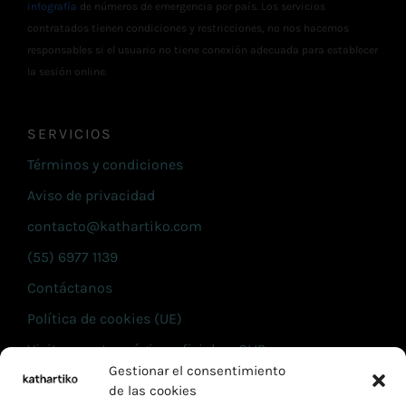
infografía
de números de emergencia por país. Los servicios
contratados tienen condiciones y restricciones, no nos hacemos
responsables si el usuario no tiene conexión adecuada para establecer
la sesión online.
SERVICIOS
Términos y condiciones
Aviso de privacidad
contacto@kathartiko.com
(55) 6977 1139
Contáctanos
Política de cookies (UE)
Visita nuestra página oficial en CLIP
Gestionar el consentimiento
de las cookies
INFORMACIÓN