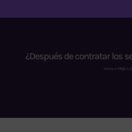
Saltar
al
contenido
Inicio
¿Después de contratar los 
Sobre nosotros
Inicio
»
FAQs
»
¿
Nuestros Servicios
Agenda tu cita
Blog