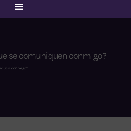
Toggle
Navigation
 que se comuniquen conmigo?
niquen conmigo?