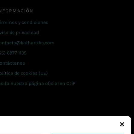
NFORMACIÓN
érminos y condiciones
viso de privacidad
ontacto@kathartiko.com
55) 6977 1139
ontáctanos
olítica de cookies (UE)
isita nuestra página oficial en CLIP