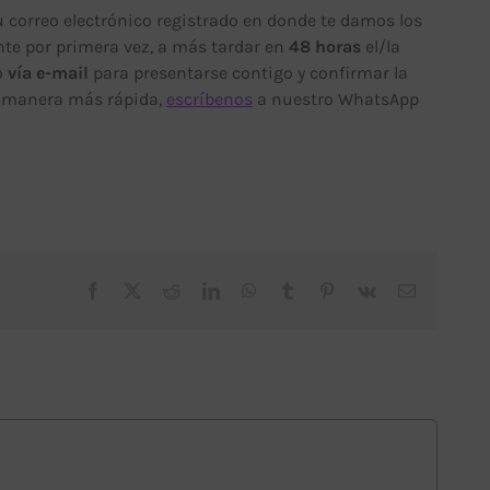
u correo electrónico registrado en donde te damos los
nte por primera vez, a más tardar en
48 horas
el/la
o
vía e-mail
para presentarse contigo y confirmar la
e manera más rápida,
escríbenos
a nuestro WhatsApp
Facebook
X
Reddit
LinkedIn
WhatsApp
Tumblr
Pinterest
Vk
Correo
electrónico