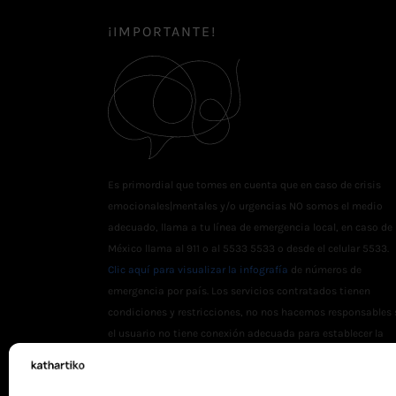
¡IMPORTANTE!
Es primordial que tomes en cuenta que en caso de crisis
emocionales|mentales y/o urgencias NO somos el medio
adecuado, llama a tu línea de emergencia local, en caso de
México llama al 911 o al 5533 5533 o desde el celular 5533.
Clic aquí para visualizar la infografía
de números de
emergencia por país. Los servicios contratados tienen
condiciones y restricciones, no nos hacemos responsables 
el usuario no tiene conexión adecuada para establecer la
sesión online.