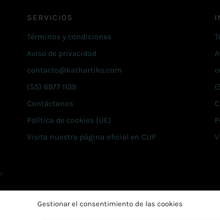
SERVICIOS
I
Términos y condiciones
T
Aviso de privacidad
A
contacto@kathartiko.com
c
(55) 6977 1139
(
Contáctanos
C
Política de cookies (UE)
P
Visita nuestra página oficial en CLIP
V
si
Gestionar el consentimiento de las cookies