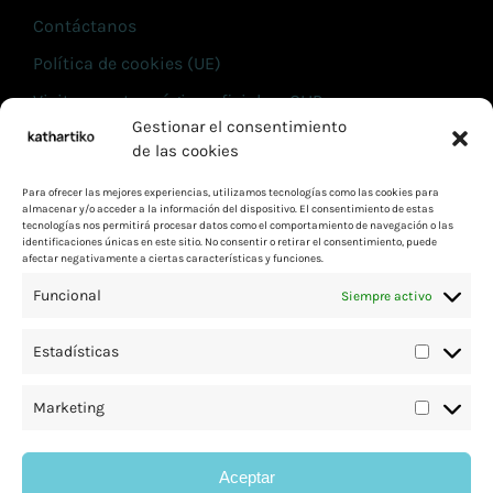
Contáctanos
Política de cookies (UE)
Visita nuestra página oficial en CLIP
Gestionar el consentimiento
de las cookies
INFORMACIÓN
Para ofrecer las mejores experiencias, utilizamos tecnologías como las cookies para
Términos y condiciones
almacenar y/o acceder a la información del dispositivo. El consentimiento de estas
tecnologías nos permitirá procesar datos como el comportamiento de navegación o las
Aviso de privacidad
identificaciones únicas en este sitio. No consentir o retirar el consentimiento, puede
afectar negativamente a ciertas características y funciones.
contacto@kathartiko.com
Funcional
Siempre activo
(55) 6977 1139
Contáctanos
Estadísticas
Política de cookies (UE)
Marketing
Visita nuestra página oficial en CLIP
Aceptar