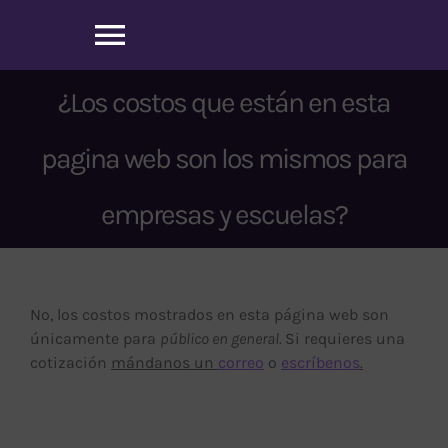
Saltar
al
Toggle
contenido
Navigation
¿Los costos que están en esta
Inicio
pagina web son los mismos para
Sobre nosotros
empresas y escuelas?
Nuestros Servicios
Agenda tu cita
No, los costos mostrados en esta página web son
únicamente para
público en general.
Si requieres una
cotización
mándanos un
correo
o
escríbenos
.
Blog
Contacto