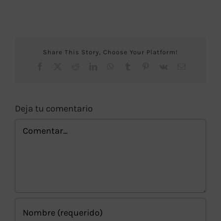
Share This Story, Choose Your Platform!
Facebook
X
Reddit
LinkedIn
WhatsApp
Tumblr
Pinterest
Vk
Correo
electrónico
Deja tu comentario
Comentar