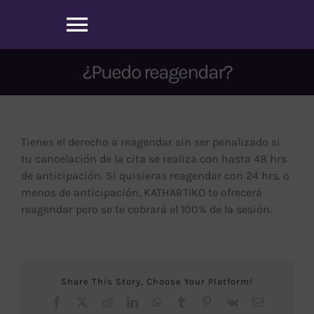
Saltar
al
Toggle
contenido
Navigation
¿Puedo reagendar?
Inicio
Sobre nosotros
Tienes el derecho a reagendar sin ser penalizado si
tu cancelación de la cita se realiza con hasta 48 hrs
Nuestros Servicios
de anticipación. Si quisieras reagendar con 24 hrs. o
menos de anticipación, KATHARTIKO te ofrecerá
reagendar pero se te cobrará el 100% de la sesión.
Agenda tu cita
Blog
Share This Story, Choose Your Platform!
Facebook
X
Reddit
LinkedIn
WhatsApp
Tumblr
Pinterest
Vk
Correo
Contacto
electrónico