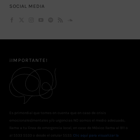
SOCIAL MEDIA
¡IMPORTANTE!
Es primordial que tomes en cuenta que en caso de crisis
emocionales|mentales y/o urgencias NO somos el medio adecuado,
llama a tu línea de emergencia local, en caso de México llama al 911 o
al 5533 5533 o desde el celular 5533.
Clic aquí para visualizar la