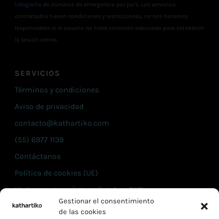
infografía
de números de emergencia por país. Los servicios
contratados tienen condiciones y restricciones, no nos hacemos
responsables si el usuario no tiene conexión adecuada para establecer
la sesión online.
SERVICIOS
Términos y condiciones
Aviso de privacidad
contacto@kathartiko.com
(55) 6977 1139
Contáctanos
Política de cookies (UE)
Visita nuestra página oficial en CLIP
Gestionar el consentimiento
de las cookies
INFORMACIÓN