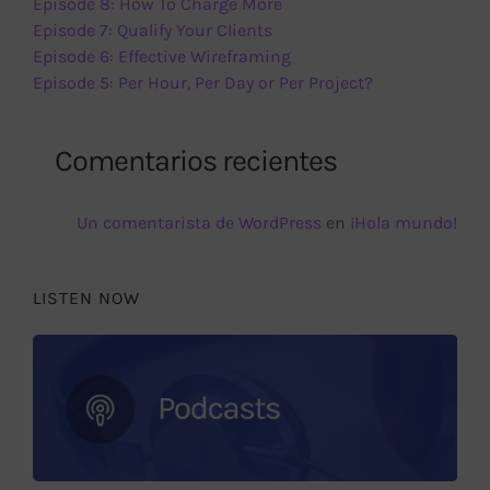
Episode 8: How To Charge More
Episode 7: Qualify Your Clients
Episode 6: Effective Wireframing
Episode 5: Per Hour, Per Day or Per Project?
Comentarios recientes
Un comentarista de WordPress
en
¡Hola mundo!
LISTEN NOW