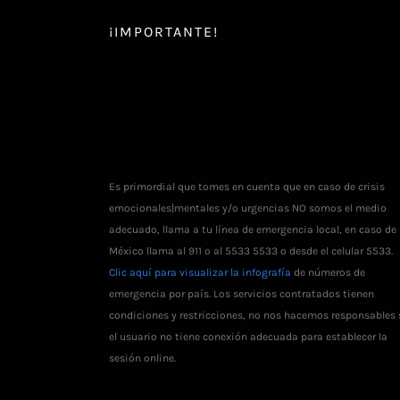
¡IMPORTANTE!
Es primordial que tomes en cuenta que en caso de crisis
emocionales|mentales y/o urgencias NO somos el medio
adecuado, llama a tu línea de emergencia local, en caso de
México llama al 911 o al 5533 5533 o desde el celular 5533.
Clic aquí para visualizar la infografía
de números de
emergencia por país. Los servicios contratados tienen
condiciones y restricciones, no nos hacemos responsables 
el usuario no tiene conexión adecuada para establecer la
sesión online.