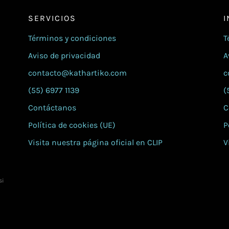
SERVICIOS
I
Términos y condiciones
T
Aviso de privacidad
A
contacto@kathartiko.com
c
(55) 6977 1139
(
Contáctanos
C
Política de cookies (UE)
P
Visita nuestra página oficial en CLIP
V
si