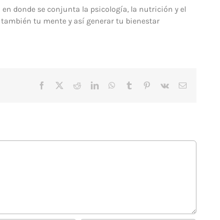
 en donde se conjunta la psicología, la nutrición y el
 también tu mente y así generar tu bienestar
Facebook
X
Reddit
LinkedIn
WhatsApp
Tumblr
Pinterest
Vk
Correo
electrónico